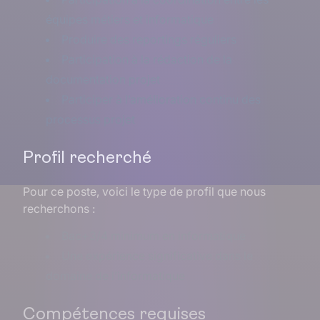
équipes métiers et informatique
Produire des reportings réguliers
Participation à la rédaction de la
documentation projet
Participer à l’amélioration continu des
processus projet
Profil recherché
Pour ce poste, voici le type de profil que nous
recherchons :
Bac+3/4 minimum en informatique
Une expérience significative dans le
domaine de l’informatique
Compétences requises