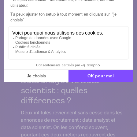
Métier
23/06/2026
Data analyst vs Data
scientist : quelles
différences ?
Deux intitulés reviennent sans cesse dans les
annonces de recrutement : data analyst et
data scientist. On les confond souvent,
pourtant ces deux métiers recouvrent des