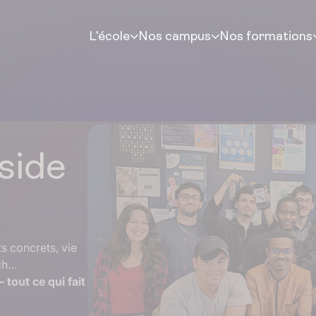
L'école
Nos campus
Nos formations
nside
ts concrets, vie
ch…
 tout ce qui fait