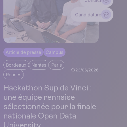
Contact
Candidature
Article de presse
Campus
Bordeaux
Nantes
Paris
23/06/2026
Rennes
Hackathon Sup de Vinci :
une équipe rennaise
sélectionnée pour la finale
nationale Open Data
University