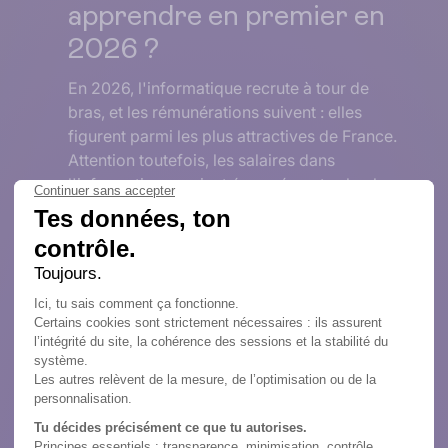
apprendre en premier en
2026 ?
En 2026, l'informatique recrute à tour de
bras, et les rémunérations suivent : elles
figurent parmi les plus attractives de France.
Attention toutefois, les salaires dans
l'informatique varient énormément selon le
métier, l'expérience, la spécialité et même la
région.
Lire la suite