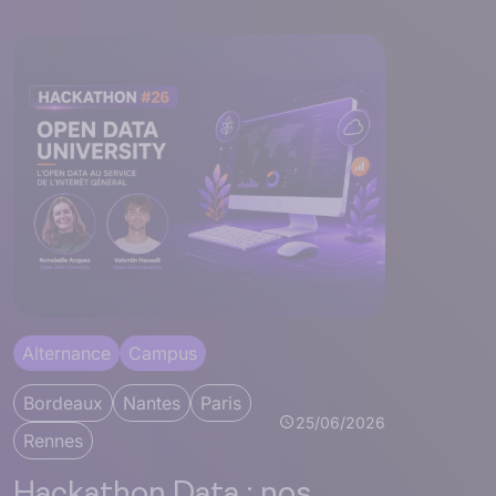
Alternance
Campus
Bordeaux
Nantes
Paris
25/06/2026
Rennes
Hackathon Data : nos