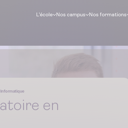
L'école
Nos campus
Nos formations
 Informatique
atoire en