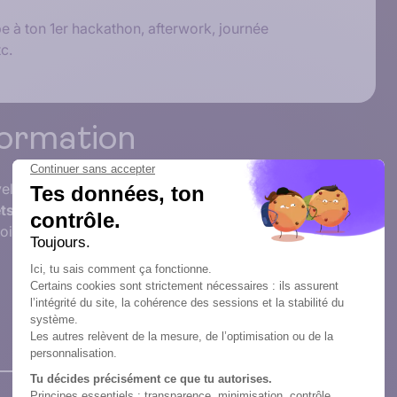
pe à ton 1er hackathon, afterwork, journée
c.
formation
loppement, cybersécurité, IA, cloud, etc.) tout en
ets concrets
et un
enseignement technique
. Tu gagnes
sir ta future spécialisation.
ANNÉE 2