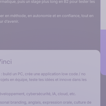
rmatique, puis un stage plus long en B2 pour tester tes
ner en méthode, en autonomie et en confiance, tout en
ur d’avenir.
inci
: build un PC, crée une application low code / no
ojets en équipe, teste tes idées et innove dans les
éveloppement, cybersécurité, IA, cloud, etc.
rsonal branding, anglais, expression orale, culture de