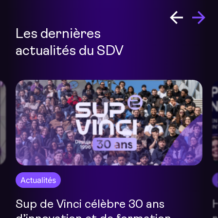
Les dernières
actualités du SDV
Alternance
Campus
Hackathon Data : nos étudiants
D