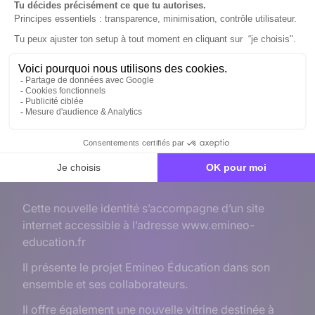
nouveau logo.
Nous le voulions simple, épuré et moderne.
L’étudiant occupe la première place.
Les formes sont à la fois rondes pour signifier la
formation, l’accompagnement et dynamiques pour
exprimer l’élan vers l’excellence.
Un site Internet
Cette nouvelle identité s’accompagne d’un site
internet accessible à l’adresse
www.emineo-
education.fr
Il présente le projet Emineo Éducation dans son
ensemble et ses collaborateurs.
Il offre également une nouvelle vitrine destinée à