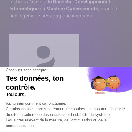
métiers d’avenir, du
Bachelor Développement
Informatique
au
Mastère Cybersécurité
, grâce à
une ingénierie pédagogique innovante.
Un nouveau logo
Il était naturel d’accompagner ce nouveau nom d’un