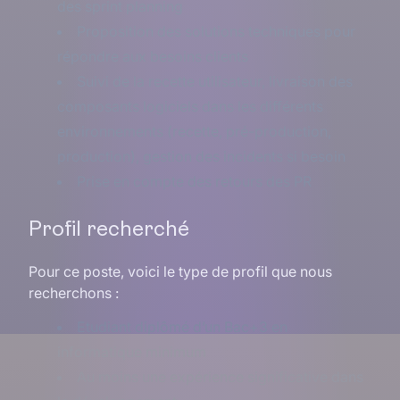
des sprint planning
Proposition des solutions techniques pour
répondre aux besoins clients
Suivi de la recette utilisateur, livraison des
composants logiciels dans les différents
environnements (recette, pré-production,
production), gestion des incidents si besoin
Prise en compte des retours des PR
Profil recherché
Pour ce poste, voici le type de profil que nous
recherchons :
Etudiant diplômé d’un Bac+3 en
informatique minimum
Au moins une expérience significative dans