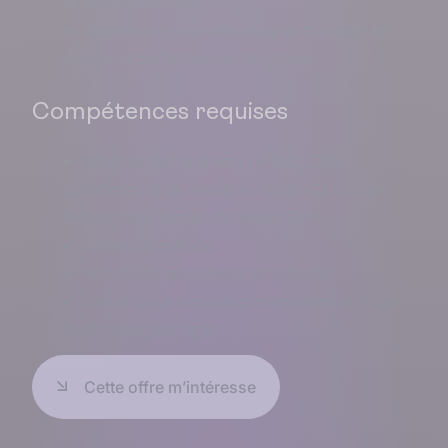
le développement
Appétence pour développer, travailler en
équipe et perfectionner ton travail
Compétences requises
Maîtrise du front-end : HTML, CSS,
JavaScrip, et du devOps : Gitlab-CI, Docker,
Kubernetes, Terraform, Helm, GCP
Usage de python
Réactivité, proactivité et curiosité
Intérêt pour le product management et les
méthodologies Agile
Cette offre m’intéresse