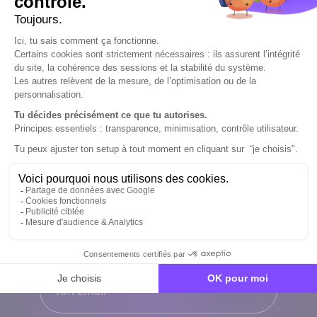
Sélectionnez une option
Ton nom
*
Ton prénom
*
Ton email
*