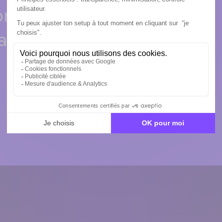
rises qui
ants