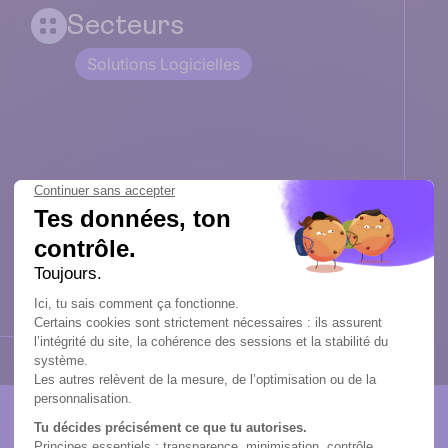
Secteurs
Solutions Logicielles
Rémunération
Estimation basse 486,49 €/mois
Estimation haute 1 801,80 €