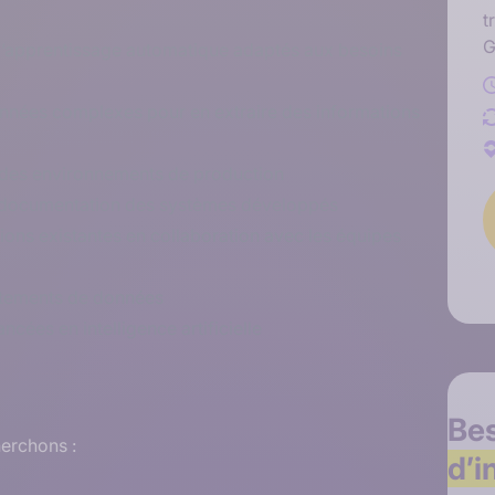
t
G
d’apprentissage automatique adaptés aux besoins
onnées complexes pour en extraire des informations
r des environnements de production
la documentation des systèmes développés
tions existantes en collaboration avec les équipes
raitements de données
ncées en intelligence artificielle
Be
herchons :
d’i