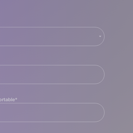
ortable
*