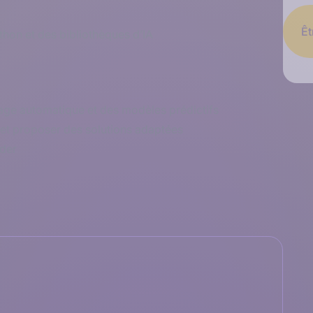
Êt
hon et des bibliothèques d’IA
ge automatique et des modèles prédictifs
s et proposer des solutions adaptées
oder