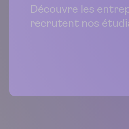
Découvre les entrep
recrutent nos étudi