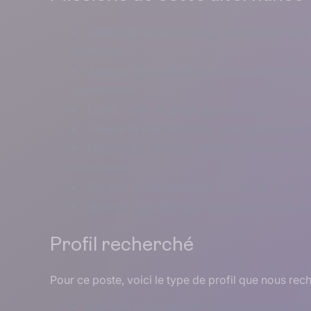
Concevoir et développer des algorithmes 
identifiés
Analyser et structurer des ensembles de d
exploitables
Implémenter et tester des modèles d’IA su
Assurer la maintenance, l’optimisation et 
Intégrer les solutions d’IA dans des applica
techniques
Garantir la conformité et la sécurité des t
Réaliser une veille technologique sur les ava
Profil recherché
Pour ce poste, voici le type de profil que nous rec
Etudiant préparant une formation dans l’IA