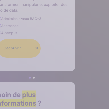
ransformer, manipuler et exploiter des
connecter, s
o de data.
les systèmes
ou dans le 
Admission niveau
BAC+3
Admission
Alternance
Alternance
4 campus
4 campus
Découvrir
Découvr
soin de
plus
nformations
?