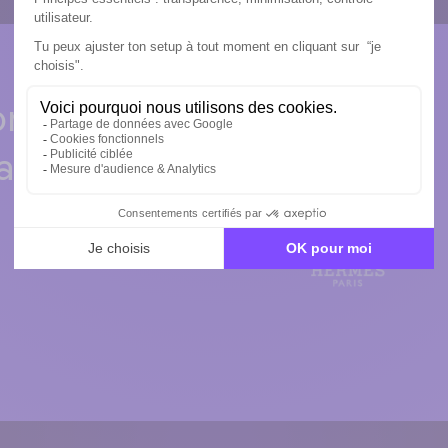
rises qui
ants