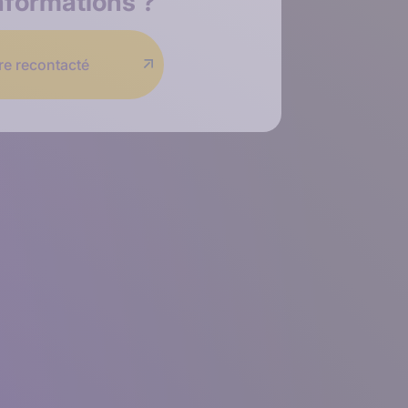
nformations
?
re recontacté