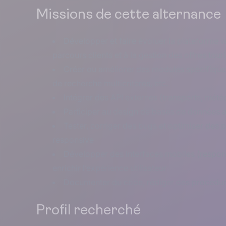
Missions de cette alternance
Développer et faire évoluer la plateforme w
parcours clients et à la gestion des offres tour
Créer ou améliorer des modules spécifiques 
de recherche multicritères, etc.
Intégrer des API externes (transports, météo
Participer au design de bases de données a
Tester, corriger des bugs et optimiser des 
responsive
Développer des interfaces mobiles (respo
enrichir l’expérience utilisateur
Documenter du code, rédiger des procédure
Profil recherché