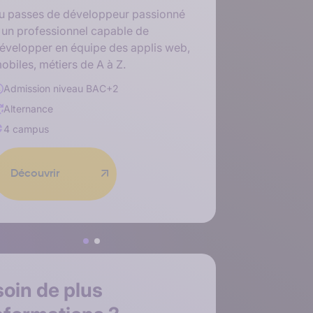
users autou
u passes de développeur passionné
solution.
 un professionnel capable de
évelopper en équipe des applis web,
Admission
obiles, métiers de A à Z.
Alternance
Admission niveau
BAC+2
4 campus
Alternance
4 campus
Découvr
Découvrir
soin de
plus