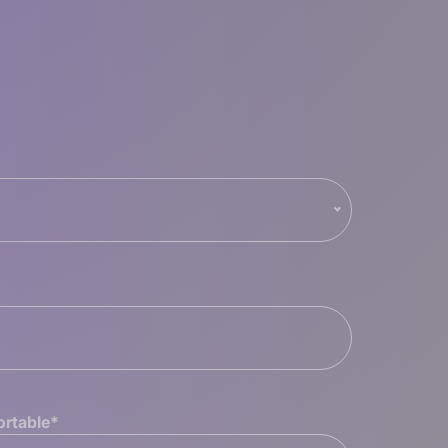
ortable
*