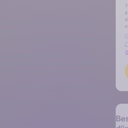
T
à
d
eb (front et back) dédiée à la réservation, aux
m
istiques
: suggestion d’itinéraires, cartes interactives, moteurs
, géolocalisation, avis clients…)
daptées aux flux d’informations touristiques
performances pour garantir une navigation fluide et
nsive ou via frameworks comme React Native) pour
s et participer aux points d’équipe hebdomadaires
Be