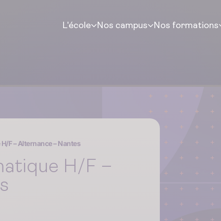
L'école
Nos campus
Nos formations
H/F – Alternance – Nantes
matique H/F –
s