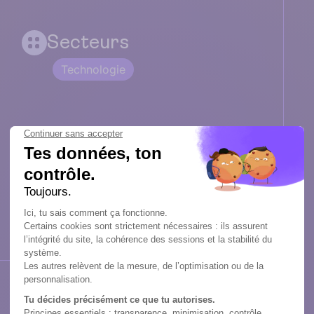
Secteurs
Technologie
Rémunération
Estimation basse 486,49 €/mois
Estimation haute 1 801,80 €