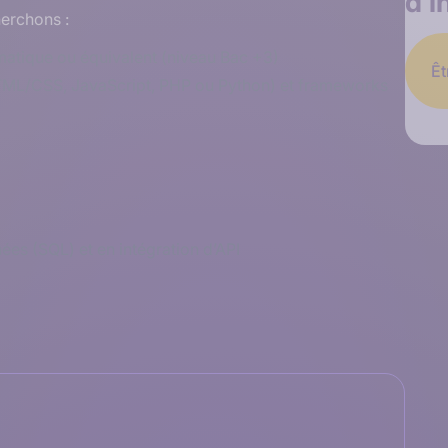
d’i
herchons :
atique ou équivalent (niveau Bac +3)
Êt
L/CSS, JavaScript, PHP ou Python) et frameworks
es (SQL) et en intégration d’API