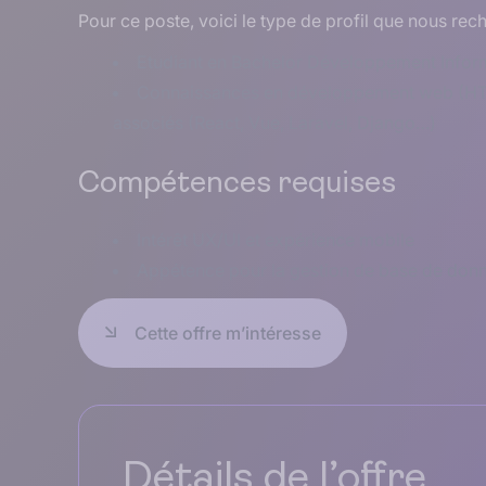
Pour ce poste, voici le type de profil que nous rec
Etudiant en Bachelor Développement Inform
Connaissances en développement web (HTM
associés (React, Vue, Laravel, Django…)
Compétences requises
Intérêt UX/UI et expérience mobile
Appétence pour la gestion de base de donné
Cette offre m’intéresse
Détails de l’offre