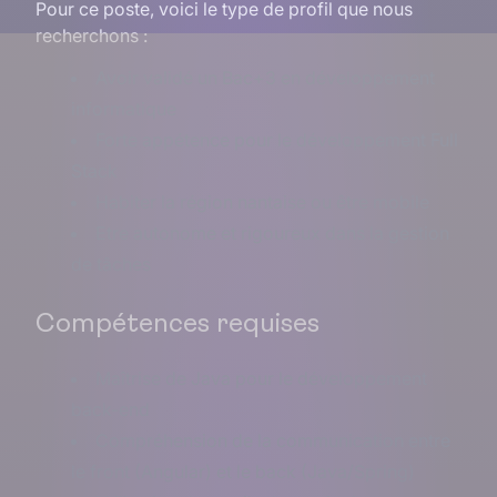
Pour ce poste, voici le type de profil que nous
recherchons :
Avoir validé un Bac+3 en développement
informatique
Forte appétence pour le développement Full
Stack
Habiter la région nantaise ou être mobile
Etre autonome et rigoureux dans la gestion
de tâches
Compétences requises
Maîtrise de Java pour le développement
back-end
Compréhension de la communication entre
le front (Angular) et le back (Java/Spring)