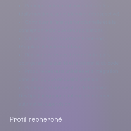
Participer activement aux rituels agiles
(daily meetings, sprint planning, rétrospective)
Contribuer à l’analyse fonctionnelle et à la
conception technique des applications
Utiliser le développement Front-End
(Angular) et Back-End (Java)
Réaliser des revues de code entre pairs
pour garantir la qualité et la pérennité du code
Produire des tests unitaires et d’intégration
dans une logique de qualité continue
Participer à l’optimisation de la chaîne
DevOps (intégration continue, déploiement
automatisé, supervision)
Profil recherché