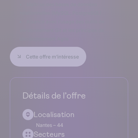
Maîtrise des bases de données
relationnelles (MySQL, PostgreSQL)
Aisance avec l’usage des outils de
versionnement Git et les principes de
développement Agile
Cette offre m’intéresse
Détails de l’offre
Localisation
Nantes – 44
Secteurs