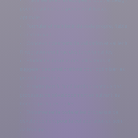
Travailler avec les équipes produit et design
pour garantir une expérience utilisateur
optimale
Formuler et maintenir du code propre, fiable
et performant
Concevoir des tests de validation et veiller à
l’intégration continue des fonctionnalités
Etudier les besoins des utilisateurs et
suggérer des améliorations pour optimiser les
produits existants
Prendre part à l’amélioration continue des
processus de développement en suivant les
bonnes pratiques agiles
Documenter le code et les processus de
développement pour la collaboration au sein
de l’équipe