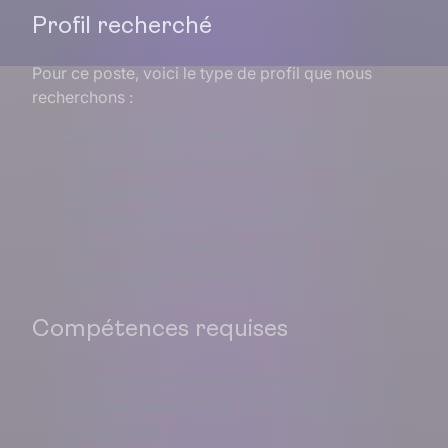
Profil recherché
Pour ce poste, voici le type de profil que nous
recherchons :
Issu d’un Bac+2 en informatique
Appétence et curiosité pour les nouvelles
technologies
Appréciation du travail en équipe
Bonne communication requise
Autonomie nécessaire
Compétences requises
Connaissance des langages de
programmation (HTML, CSS, JavaScript,
Python, PHP)