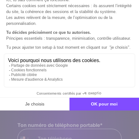
Ton nom
*
Ton prénom
*
Ton email
*
Ton numéro de téléphone portable
*
+1