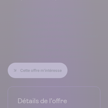
Maîtrise des outils suivants : Hadoop,
NoSQL, SQL, Python, AWS, Kafka
Connaissances en gestion de données et
bases de données distribuées
Compétences en containerisation (Docker)
et orchestration (Kubernetes)
Utilisation de Apache Spark pour le
traitement distribué (batch ou streaming)
Cette offre m’intéresse
Détails de l’offre