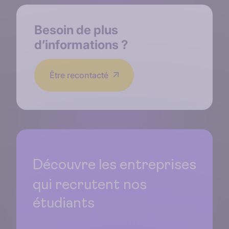
Besoin de
plus
d’informations
?
Être recontacté
Découvre les entreprises
qui recrutent
nos
étudiants