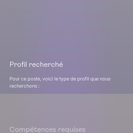
Améliorer des bases de données et des
performances de traitement
Collaborer avec les équipes Data Science
pour préparer les données
S’occuper des environnements de stockage
et de traitement de données
Profil recherché
Pour ce poste, voici le type de profil que nous
recherchons :
Issu d’un Bac+3 en informatique
Esprit de collaboration nécessaire
Autonomie et rigueur requises
Compétences requises