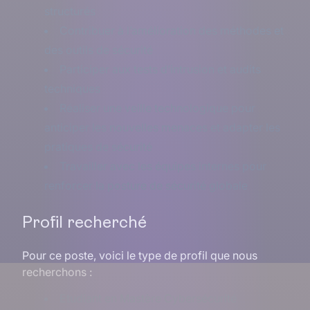
structurés
Contribuer à l’amélioration des méthodes et
des outils de sécurité
Participer aux tests d’intrusion et audits
techniques
Réaliser une veille technologique pour
anticiper les nouvelles menaces et adapter les
pratiques de sécurité
Travailler avec les équipes internes pour
renforcer la posture de sécurité globale
Profil recherché
Pour ce poste, voici le type de profil que nous
recherchons :
Etudiant en Mastère Cybersécurité