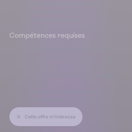
Intérêt prononcé pour travailler sur des
missions à forte valeur ajoutée
Esprit rigoureux et curieux
Compétences requises
Connaissances basiques en réseaux,
systèmes d’exploitation et sécurité
informatique
Compétences en Python, C, assembleur
appréciées
Autonomie et sens du relationnel requis
pour travailler en équipe
Cette offre m’intéresse