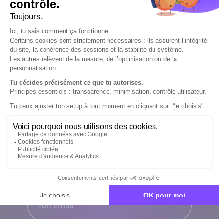
Sélectionnez une option
Ton nom
*
Ton prénom
*
Ton email
*