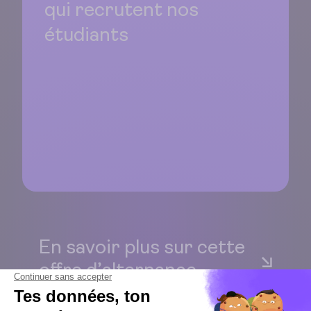
qui recrutent nos
étudiants
En savoir plus sur cette
offre d’alternance
Tu fais cette demande en tant que…