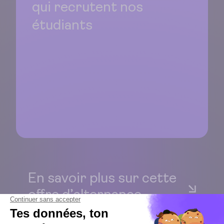
qui recrutent nos
étudiants
En savoir plus sur cette
offre d’alternance
Tu fais cette demande en tant que…