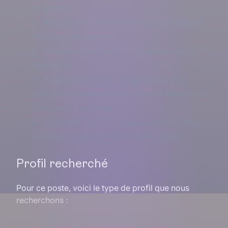
structurés
Participer à l’amélioration des méthodes et
des outils de sécurité
Contribuer aux tests d’intrusion et audits
techniques
Réaliser une veille technologique pour
anticiper les nouvelles menaces et adapter les
pratiques de sécurité
Collaborer avec les équipes internes pour
renforcer la posture de sécurité globale
Profil recherché
Pour ce poste, voici le type de profil que nous
recherchons :
Mastère Cybersécurité en préparation