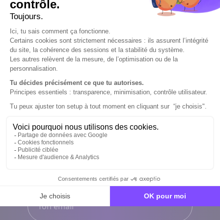
Sélectionnez une option
Ton nom
*
Ton prénom
*
Ton email
*