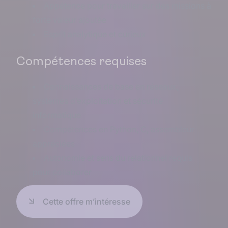
Appétence pour travailler sur des missions à
forte valeur ajoutée
Esprit analytique et curieux
Compétences requises
Connaissances de base en réseaux,
systèmes d’exploitation et sécurité
informatique
Compétences en Python, C, assembleur
appréciées
Autonomie et sens du relationnel requis
pour collaborer
Cette offre m’intéresse