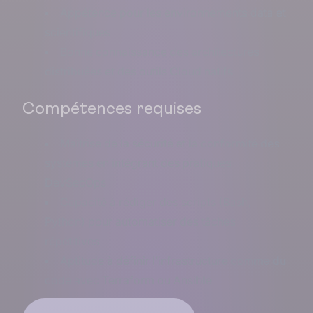
Appétence pour les environnements data et
scientifiques
Bonne connaissance des architectures
distribuées et des outils Cloud natifs
Compétences requises
Maîtrise de la sécurité et la conformité des
systèmes en intégrant des pratiques
DevSecOps
Capacité à rédiger des
scripts (Bash,
Python) pour automatiser des tâches
répétitives
Aptitude à définir l’infrastructure comme du
code avec Terraform ou Ansible