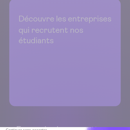
Découvre les entreprises
qui recrutent
nos
étudiants