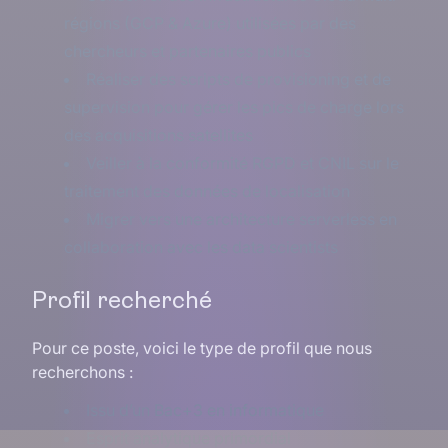
régions (GCP & Azure) utilisées par des
chercheurs et partenaires publics
Réaliser des scripts de provisioning et de
supervision pour gérer les pics de charge lors
des acquisitions satellites
Veiller à la conformité RGPD et CNIL sur le
traitement des données de localisation
Migrer vers une architecture serverless en
collaboration avec les data scientists
Profil recherché
Pour ce poste, voici le type de profil que nous
recherchons :
Issu d’un Bac+3 en informatique
Esprit analytique primordial