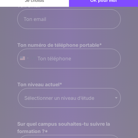
Ton email
*
Ton numéro de téléphone portable
*
+1
États-
Unis
+1
Ton niveau actuel
*
Sélectionner un niveau d’étude
Sur quel campus souhaites-tu suivre la
formation ?
*