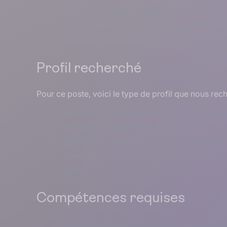
Aider à la compréhension des rapports d’an
Réaliser des pentests/audits applicatifs et 
Participer à la mise en place d’outils et de 
Profil recherché
Pour ce poste, voici le type de profil que nous rec
Etudiant ayant obtenu un Bac+3 dans l’inf
Bon sens du relationnel nécessaire
Excellentes compétences rédactionnelles, d
Doté d’un esprit curieux
Capacité à travailler en équipe
Compétences requises
Connaissance du fonctionnement des systèm