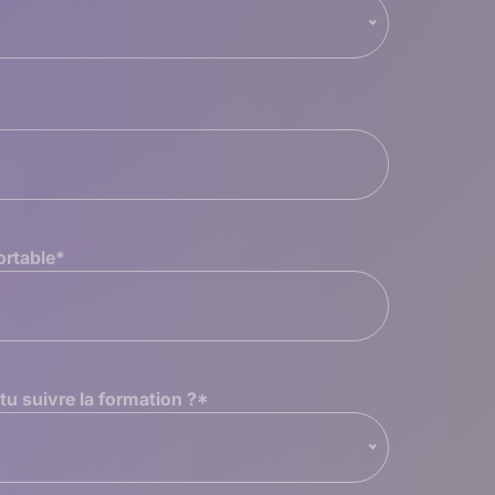
ortable
*
u suivre la formation ?
*