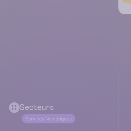
ection
s
erte ou action menée
Secteurs
Services Numériques