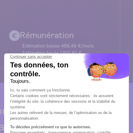
Rémunération
Estimation basse 486,49 €/mois
Estimation haute 1 801,80 €
rises qui
iants