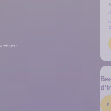
S
alyse statiques ou dynamiques des logiciels
rédiger des rapports de test
mesures en vue des certifications
herchons :
ormatique
’analyse et de synthèse primordiales
Be
d’i
Êt
es d’exploitation (Linux, Windows), des protocoles