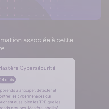
mation associée à cette
re
Mastère Cybersécurité
24 mois
pprends à anticiper, détecter et
ontrer les cybermenaces qui
ouchent aussi bien les TPE que les
rands groupes. Mastère labellisé