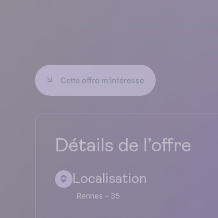
réseau et des architectures informatiques
Maîtrise des outils de supervision et de dét
Capacité à détecter et analyser les incident
Aptitude à documenter chaque incident, al
Cette offre m’intéresse
Détails de l’offre
Localisation
Rennes – 35